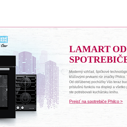
LAMART O
SPOTREBIČ
Moderný vzhľad, špičkové technológie
kľúčovými prvkami rúr značky Philco.
Od obľúbenej pochúťky Vás teraz budú 
príslušnú funkciu na displeji a všetk
ste potrebovali kuchársku knihu.
Prejsť na spotrebiče Philco >