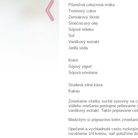
Pšeničná celozrnná múka
Trstinový cukor
Zemiakový škrob
Slnečnicový olej
Sójové mlieko
Soľ
Vanilkový extrakt
Jedlá sóda
Krém:
Sójový jogurt
Sójová smotana
Studená silná káva
Kakao
Zmiešame všetky suché suroviny na ce
stáleho miešania postupne prilievame 
vanilkový extrakt. Takto pripravené c
Medzitým si pripravíme krém zmiešaní
Upečené a vychladnuté cesto rozkrojím
rozotrieme 1/4 krému, naň položíme ď