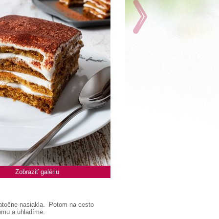
Zobraziť galériu
tatočne nasiakla. Potom na cesto
rému a uhladíme.