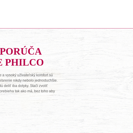
DPORÚČA
E PHILCO
 a vysoký užívateľský komfort sú
 Varenie nikdy nebolo jednoduchšie.
deliť iba dotyky. Stačí zvoliť
o prebieha tak ako má, bez toho aby