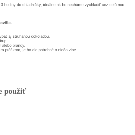
-3 hodiny do chladničky, ideálne ak ho necháme vychladiť cez celú noc.
ovôle.
ypať aj strúhanou čokoládou.
irup.
r alebo brandy.
im práškom, je ho ale potrebné o niečo viac.
e použiť