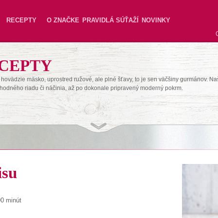
RECEPTY
O ZNAČKE
PRAVIDLÁ SÚŤAŽÍ
NOVINKY
CEPTY
hovädzie mäsko, uprostred ružové, ale plné šťavy, to je sen väčšiny gurmánov. Na
hodného riadu či náčinia, až po dokonale pripravený moderný pokrm.
isu
90 minút