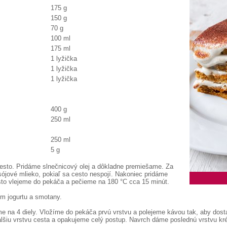
175 g
150 g
70 g
100 ml
175 ml
1 lyžička
1 lyžička
1 lyžička
400 g
250 ml
250 ml
5 g
sto. Pridáme slnečnicový olej a dôkladne premiešame. Za
sójové mlieko, pokiaľ sa cesto nespojí. Nakoniec pridáme
esto vlejeme do pekáča a pečieme na 180 °C cca 15 minút.
m jogurtu a smotany.
e na 4 diely. Vložíme do pekáča prvú vrstvu a polejeme kávou tak, aby dos
alšiu vrstvu cesta a opakujeme celý postup. Navrch dáme poslednú vrstvu k