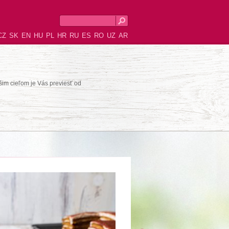
CZ
SK
EN
HU
PL
HR
RU
ES
RO
UZ
AR
šim cieľom je Vás previesť od