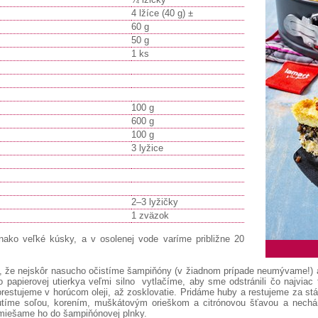
4 lžíce (40 g) ±
60 g
50 g
1 ks
100 g
600 g
100 g
3 lyžice
2–3 lyžičky
1 zväzok
ako veľké kúsky, a v osolenej vode varíme približne 20
ak, že nejskôr nasucho očistíme šampiňóny (v žiadnom prípade neumývame!)
papierovej utierkya veľmi silno vytlačíme, aby sme odstránili čo najviac t
stujeme v horúcom oleji, až zosklovatie. Pridáme huby a restujeme za stále
tíme soľou, korením, muškátovým orieškom a citrónovou šťavou a nechá
miešame ho do šampiňónovej plnky.