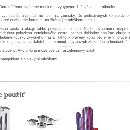
Dortovú formu vytrieme maslom a vysypeme 1–2 lyžicami strúhanky.
 vychladnúť a pretlačíme lisom na zemiaky. Do prelisovaných zemiakov pr
, ktoré dochutíme korením, muškátovým orieškom a chilli.
vicou cesta a okraje ľahko povytiahneme hore. Na to rovnomerne rozpres
 druhou polovicou zemiakového cesta, pričom dôkladne spojíme okraje s
adáme koúsky zvyšného masla. Takto pripravený koláč pečieme v horúcej rú
nkciu grilovania na ďalších cca 5 minút, aby povrch získal ľahko hnedastnú f
----------
studený. Ako príloha môže poslúžiť aj zeleninový šalát.
----------
 mangoldom s píniavými orieškami.
e použiť