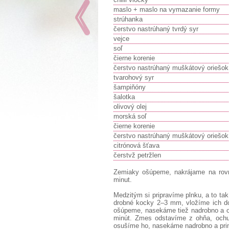
maslo + maslo na vymazanie formy
strúhanka
čerstvo nastrúhaný tvrdý syr
vejce
soľ
čierne korenie
čerstvo nastrúhaný muškátový oriešok
tvarohový syr
šampiňóny
šalotka
olivový olej
morská soľ
čierne korenie
čerstvo nastrúhaný muškátový oriešok
citrónová šťava
čerstvž petržlen
Zemiaky ošúpeme, nakrájame na rovn
minut.
Medzitým si pripravíme plnku, a to t
drobné kocky 2–3 mm, vložíme ich do 
ošúpeme, nasekáme tiež nadrobno a ore
minút. Zmes odstavíme z ohňa, ochu
osušíme ho, nasekáme nadrobno a pri