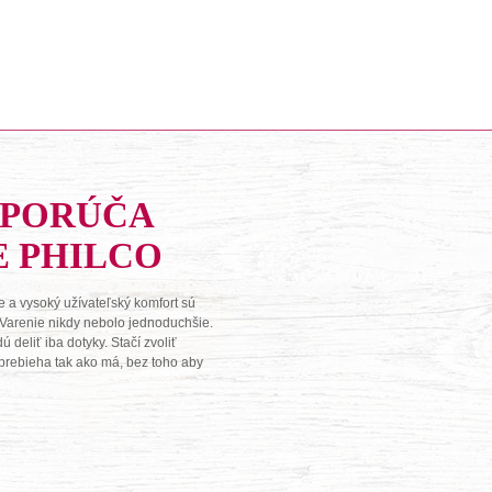
DPORÚČA
E PHILCO
 a vysoký užívateľský komfort sú
 Varenie nikdy nebolo jednoduchšie.
deliť iba dotyky. Stačí zvoliť
o prebieha tak ako má, bez toho aby