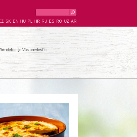
CZ
SK
EN
HU
PL
HR
RU
ES
RO
UZ
AR
šim cieľom je Vás previesť od