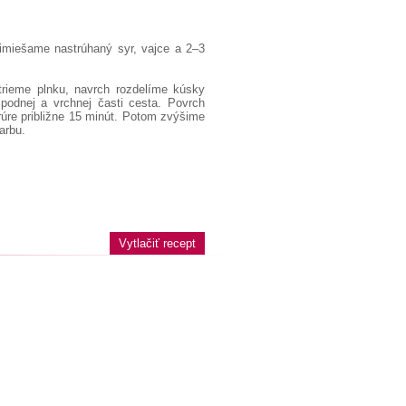
imiešame nastrúhaný syr, vajce a 2–3
trieme plnku, navrch rozdelíme kúsky
podnej a vrchnej časti cesta. Povrch
re približne 15 minút. Potom zvýšime
arbu.
Vytlačiť recept