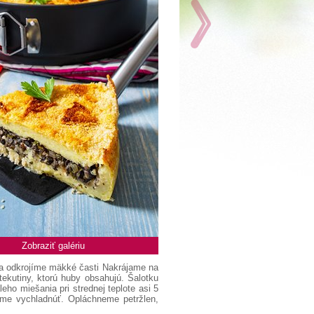
Zobraziť galériu
 a odkrojíme mäkké časti Nakrájame na
ekutiny, ktorú huby obsahujú. Šalotku
ho miešania pri strednej teplote asi 5
me vychladnúť. Opláchneme petržlen,