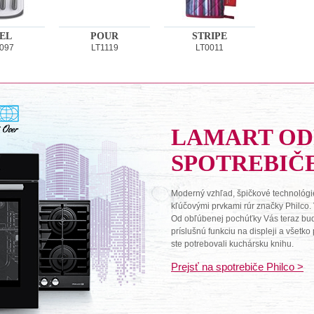
EL
POUR
STRIPE
097
LT1119
LT0011
LAMART O
SPOTREBIČ
Moderný vzhľad, špičkové technológie
kľúčovými prvkami rúr značky Philco.
Od obľúbenej pochúťky Vás teraz budú 
príslušnú funkciu na displeji a všetk
ste potrebovali kuchársku knihu.
Prejsť na spotrebiče Philco >