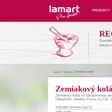
Lamart
PRODUKTY
RE
Šťavnaté 
nákupu v
Lamart
|
Recepty
|
Zemiakový koláč
Zemiakový kol
Zemiakový koláč so šampiňónovou pl
Obtiažnosť: stredná | Porcie: 6 | Čas:
múčnaté zemiaky (typ C)
chilli vločky