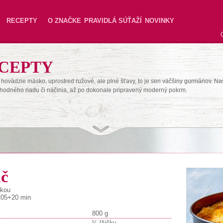
RECEPTY
O ZNAČKE
PRAVIDLÁ SÚŤAŽÍ
NOVINKY
CEPTY
hovädzie mäsko, uprostred ružové, ale plné šťavy, to je sen väčšiny gurmánov. Na
hodného riadu či náčinia, až po dokonale pripravený moderný pokrm.
áč
nkou
 105+20 min
800 g
¼ lžičky