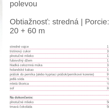
polevou
Obtiažnosť: stredná | Porcie:
20 + 60 m
stredné vajce
1
trstinový cukor
1
plnotučné mlieko
1
ľubovoľný džem
1
hladká celozrnná múka
1
holandské kakao
1
prášok do perníka (alebo kypriaci prášok/perníkové korenie)
9
jedlá sóda
½
mletá škorica
½
soľ
š
Na dokončenie:
plnotučné mlieko
5
tmavá čokoláda
5