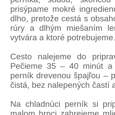
prisýpame mokré ingredien
dlho, pretože cestá s obsah
rúry a dlhým miešaním le
vytvára a ktoré potrebujeme
Cesto nalejeme do pripra
Pečieme 35 – 40 minút a 
perník drevenou špajľou – p
čistá, bez nalepených častí 
Na chladnúci perník si pr
malom hrnci zahrejeme mlie