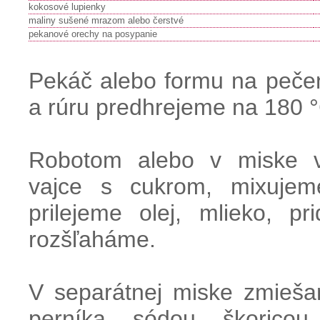
kokosové lupienky
maliny sušené mrazom alebo čerstvé
pekanové orechy na posypanie
Pekáč alebo formu na peče
a rúru predhrejeme na 180 °
Robotom alebo v miske v
vajce s cukrom, mixujeme
prilejeme olej, mlieko, 
rozšľaháme.
V separátnej miske zmieš
perníka, sódou, škorico