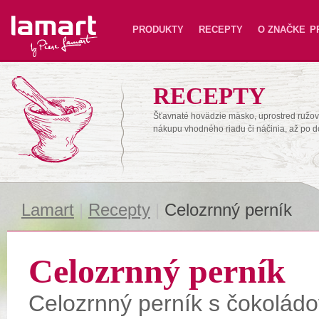
Lamart
PRODUKTY
RECEPTY
O ZNAČKE
P
RECEPTY
Šťavnaté hovädzie mäsko, uprostred ružové
nákupu vhodného riadu či náčinia, až po 
Lamart
|
Recepty
|
Celozrnný perník
Celozrnný perník
Celozrnný perník s čokolád