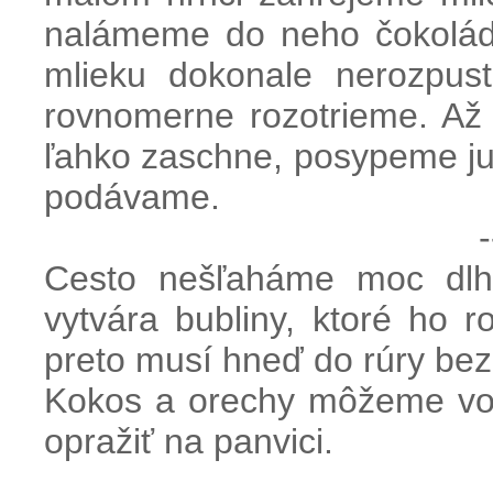
nalámeme do neho čokolád
mlieku dokonale nerozpus
rovnomerne rozotrieme. Až
ľahko zaschne, posypeme ju
podávame.
-
Cesto nešľaháme moc dlh
vytvára bubliny, ktoré ho 
preto musí hneď do rúry be
Kokos a orechy môžeme vo
opražiť na panvici.