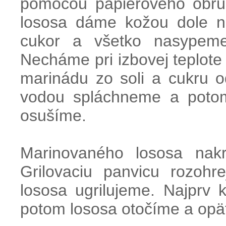
pomocou
papierového
obrú
lososa
dáme
kožou dole
n
cukor
a
všetko
nasypem
Necháme
pri
izbovej
teplote
marinádu
zo
soli
a
cukru
o
vodou
spláchneme
a
poto
osušíme
.
Marinovaného
lososa
nak
Grilovaciu panvicu
rozohr
lososa
ugrilujeme
.
Najprv
potom
lososa
otočíme
a
opä