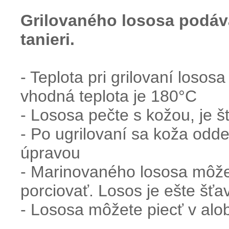
Grilovaného
lososa
podá
tanieri.
- Teplota pri grilovaní loso
vhodná teplota je 180°C
- Lososa pečte s kožou, je š
- Po ugrilovaní sa koža odde
úpravou
- Marinovaného lososa môžet
porciovať. Losos je ešte šťa
- Lososa môžete piecť v alo