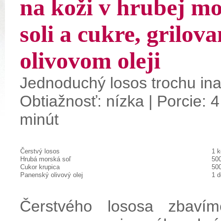
na koži v hrubej mo
soli a cukre, grilov
olivovom oleji
Jednoduchý
losos
trochu in
Obtiažnosť: nízka | Porcie: 4
minút
Čerstvý losos
1 k
Hrubá morská soľ
500
Cukor krupica
500
Panenský olivový olej
1 d
Čerstvého
lososa
zbavím