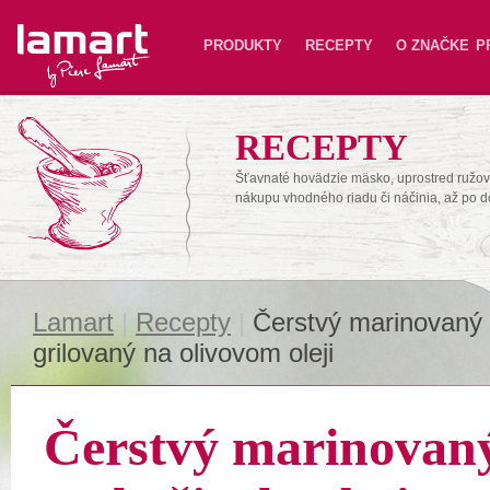
Lamart
PRODUKTY
RECEPTY
O ZNAČKE
P
RECEPTY
Šťavnaté hovädzie mäsko, uprostred ružové
nákupu vhodného riadu či náčinia, až po 
Lamart
|
Recepty
|
Čerstvý marinovaný l
grilovaný na olivovom oleji
Čerstvý marinovaný