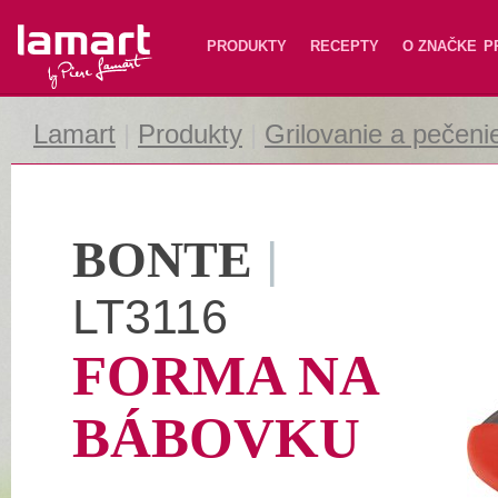
Lamart
PRODUKTY
RECEPTY
O ZNAČKE
P
Lamart
|
Produkty
|
Grilovanie a pečeni
BONTE
|
LT3116
FORMA NA
BÁBOVKU