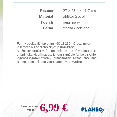
Rozmer
27 × 23,4 × 11,7 cm
Materiál
uhlíková oceľ
Povrch
neprilnavý
Farba
čierna / červená
Formy odolávajú teplotám - 60 až 230 ° C bez zmien
vlastností alebo technických parametrov.
Možno ich použiť v rúre na pečenie, ale sú vhodné aj do
chladničky. Nepriľnavosť foriem zaručuje ľahké a rýchle
vybratie výrobku z formy.Formy možno jednoducho umyť
hubkou pod tečúcou vodou alebo v umývačke.
6,99 €
Odporúčaná
MOC