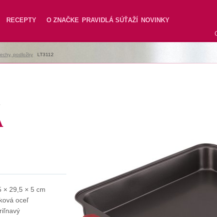
RECEPTY
O ZNAČKE
PRAVIDLÁ SÚŤAŽÍ
NOVINKY
lechy, podložky
|
LT3112
2
A
5 × 29,5 × 5 cm
íková oceľ
riľnavý