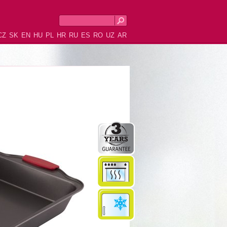
CZ
SK
EN
HU
PL
HR
RU
ES
RO
UZ
AR