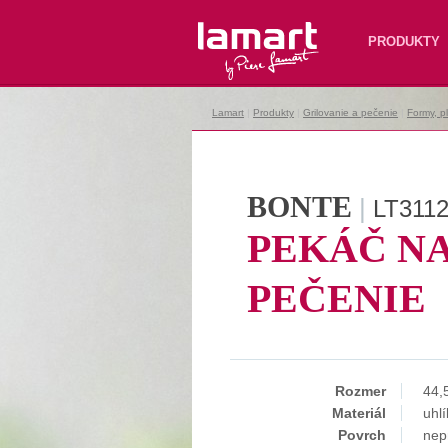
Lamart
PRODUKTY
Lamart
|
Produkty
|
Grilovanie a pečenie
|
Formy, p
BONTE
|
LT311
PEKÁČ N
PEČENIE
Rozmer
44,
Materiál
uhl
Povrch
nep