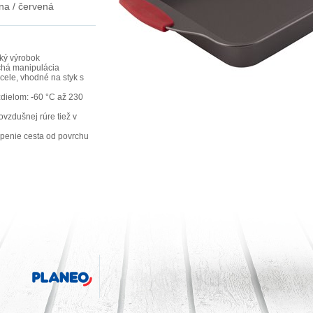
rna / červená
hký výrobok
chá manipulácia
cele, vhodné na styk s
dielom: -60 °C až 230
ovzdušnej rúre tiež v
epenie cesta od povrchu