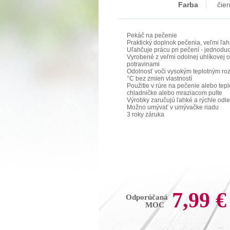
Farba
čie
Pekáč na pečenie
Praktický doplnok pečenia, veľmi ľa
Uľahčuje prácu pri pečení - jednodu
Vyrobené z veľmi odolnej uhlíkovej o
potravinami
Odolnosť voči vysokým teplotným roz
°C bez zmien vlastností
Použitie v rúre na pečenie alebo tepl
chladničke alebo mraziacom pulte
Výrobky zaručujú ľahké a rýchle odl
Možno umývať v umývačke riadu
3 roky záruka
7,99 €
Odporúčaná
MOC