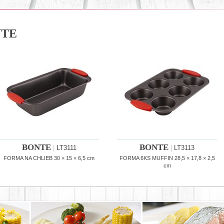
NTE
BONTE
BONTE
|
LT3111
|
LT3113
FORMA NA CHLIEB 30 × 15 × 6,5 cm
FORMA 6KS MUFFIN 28,5 × 17,8 × 2,5
cm