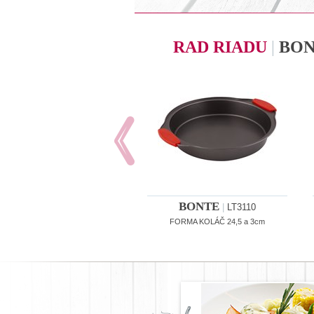
RAD RIADU
|
BO
BONTE
|
LT3110
FORMA KOLÁČ 24,5 a 3cm