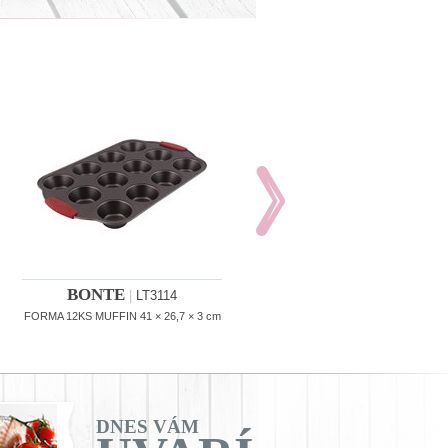
BONTE
BONTE
|
LT3114
|
LT3115
FORMA 12KS MUFFIN 41 × 26,7 × 3 cm
PLECH NA PEČENIE 44 × 30 × 1,8 c
DNES VÁM