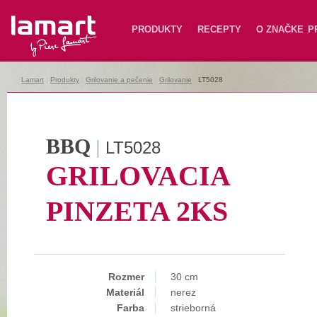
Lamart
PRODUKTY
RECEPTY
O ZNAČKE
P
Lamart
|
Produkty
|
Grilovanie a pečenie
|
Grilovanie
|
LT5028
BBQ
|
LT5028
GRILOVACIA
PINZETA 2KS
Rozmer
30 cm
Materiál
nerez
Farba
strieborná