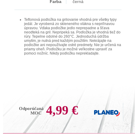
Farba
černá
Teflonová podložka na grilovanie vhodná pre všetky typy
jedál. Je vyrobená zo skleneného vlákna s nepriľnavou
úpravou. Vďaka podložke jedlo neprepadne a šťava
neodteká na gril. Nepripeká sa. Podložka je vhodná tiež do
rúry. Tepelne odolné do 260°C. Jednoduchá údržba
umytím, je nutná pred každým použitím. Nekrájajte na
podložke ani nepoužívajte ostré predmety. Nie je určená na
priamy oheň. Podložku je možné veľkostne upraviť za
pomoci nožníc. Nikdy podložku neprekladajte.
4,99 €
Odporúčaná
MOC