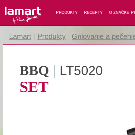
Lamart
PRODUKTY
RECEPTY
O ZNAČKE
P
Lamart
|
Produkty
|
Grilovanie a pečeni
BBQ
|
LT5020
SET