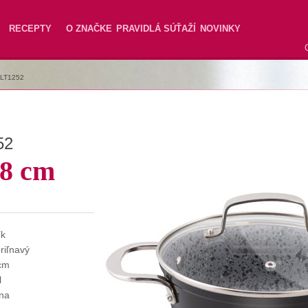
RECEPTY
O ZNAČKE
PRAVIDLÁ SÚŤAŽÍ
NOVINKY
LT1252
52
18 cm
ík
riľnavý
cm
l
rna