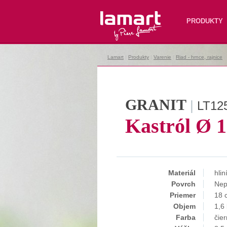
Lamart
PRODUKTY
Lamart
|
Produkty
|
Varenie
|
Riad - hrnce, rajnice
|
GRANIT
|
LT12
Kastról Ø 
Materiál
hlin
Povrch
Nep
Priemer
18 
Objem
1,6 
Farba
čie