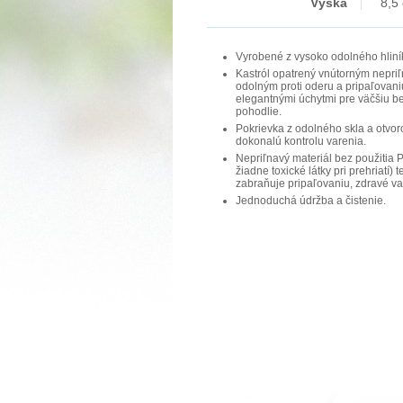
Výška
8,5
Vyrobené z vysoko odolného hliní
Kastról opatrený vnútorným nepr
odolným proti oderu a pripaľovani
elegantnými úchytmi pre väčšiu b
pohodlie.
Pokrievka z odolného skla a otvor
dokonalú kontrolu varenia.
Nepriľnavý materiál bez použitia
žiadne toxické látky pri prehriatí)
zabraňuje pripaľovaniu, zdravé va
Jednoduchá údržba a čistenie.