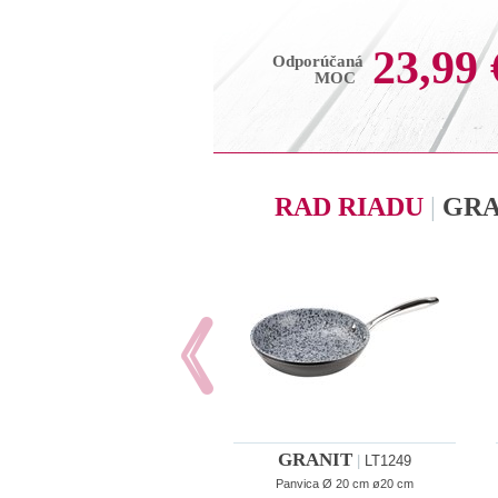
23,99 
Odporúčaná
MOC
RAD RIADU
|
GRA
GRANIT
|
LT1249
Panvica Ø 20 cm ø20 cm