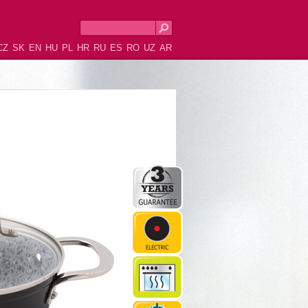
CZ
SK
EN
HU
PL
HR
RU
ES
RO
UZ
AR