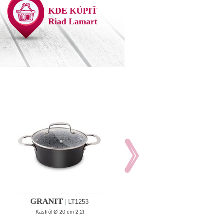
KDE KÚPIŤ
Riad Lamart
GRANIT
GRANIT
|
LT1253
|
LT1254
Kastról Ø 20 cm 2,2l
Kastról Ø 24 cm ø24 cm