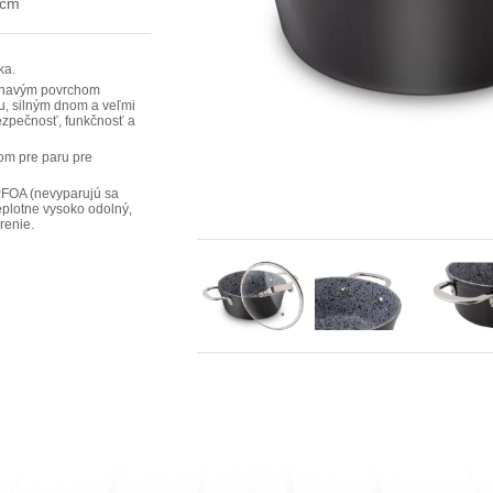
 cm
ka.
iľnavým povrchom
u, silným dnom a veľmi
ezpečnosť, funkčnosť a
om pre paru pre
 PFOA (nevyparujú sa
 teplotne vysoko odolný,
renie.