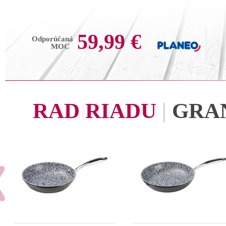
59,99 €
Odporúčaná
MOC
RAD RIADU
|
GRA