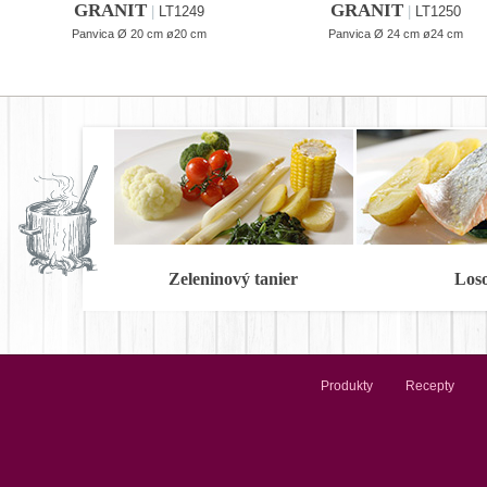
GRANIT
GRANIT
|
LT1249
|
LT1250
Panvica Ø 20 cm ø20 cm
Panvica Ø 24 cm ø24 cm
Zeleninový tanier
Los
Produkty
Recepty