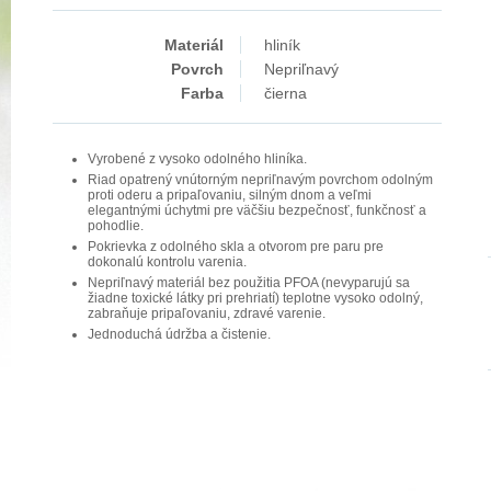
Materiál
hliník
Povrch
Nepriľnavý
Farba
čierna
Vyrobené z vysoko odolného hliníka.
Riad opatrený vnútorným nepriľnavým povrchom odolným
proti oderu a pripaľovaniu, silným dnom a veľmi
elegantnými úchytmi pre väčšiu bezpečnosť, funkčnosť a
pohodlie.
Pokrievka z odolného skla a otvorom pre paru pre
dokonalú kontrolu varenia.
Nepriľnavý materiál bez použitia PFOA (nevyparujú sa
žiadne toxické látky pri prehriatí) teplotne vysoko odolný,
zabraňuje pripaľovaniu, zdravé varenie.
Jednoduchá údržba a čistenie.