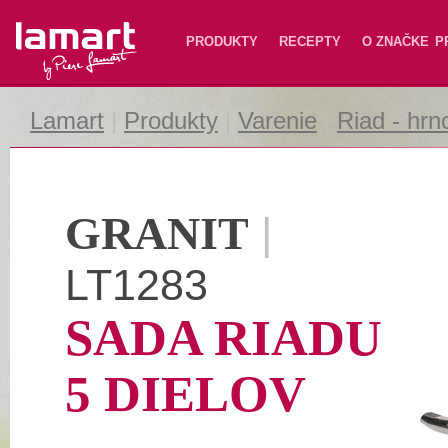
Lamart
PRODUKTY
RECEPTY
O ZNAČKE
P
Lamart
|
Produkty
|
Varenie
|
Riad - hrn
GRANIT
|
LT1283
SADA RIADU
5 DIELOV