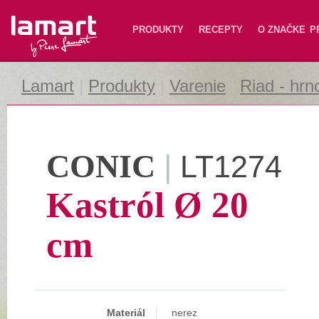
Lamart
PRODUKTY
RECEPTY
O ZNAČKE
P
Lamart
|
Produkty
|
Varenie
|
Riad - hrn
CONIC
|
LT1274
Kastról Ø 20
cm
Materiál
nerez