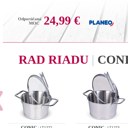
24,99 €
Odporúčaná
MOC
RAD RIADU
|
CON
CONIC
CONIC
|
LT1272
|
LT1273