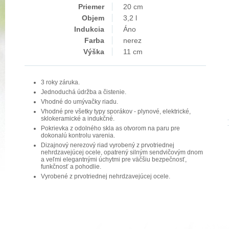
Priemer
20 cm
Objem
3,2 l
Indukcia
Áno
Farba
nerez
Výška
11 cm
3 roky záruka.
Jednoduchá údržba a čistenie.
Vhodné do umývačky riadu.
Vhodné pre všetky typy sporákov - plynové, elektrické,
sklokeramické a indukčné.
Pokrievka z odolného skla as otvorom na paru pre
dokonalú kontrolu varenia.
Dizajnový nerezový riad vyrobený z prvotriednej
nehrdzavejúcej ocele, opatrený silným sendvičovým dnom
a veľmi elegantnými úchytmi pre väčšiu bezpečnosť,
funkčnosť a pohodlie.
Vyrobené z prvotriednej nehrdzavejúcej ocele.