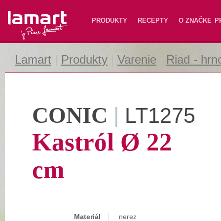
Lamart
PRODUKTY
RECEPTY
O ZNAČKE
P
Lamart
|
Produkty
|
Varenie
|
Riad - hrn
CONIC
|
LT1275
Kastról Ø 22
cm
Materiál
nerez