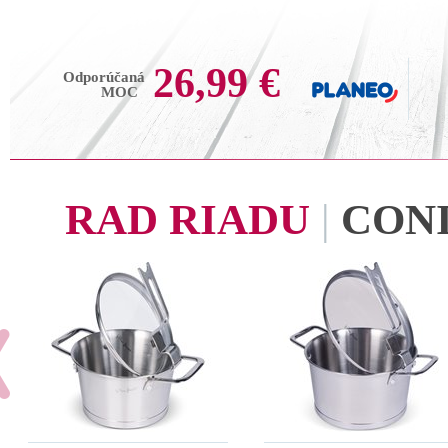
26,99 €
Odporúčaná
MOC
RAD RIADU
|
CON