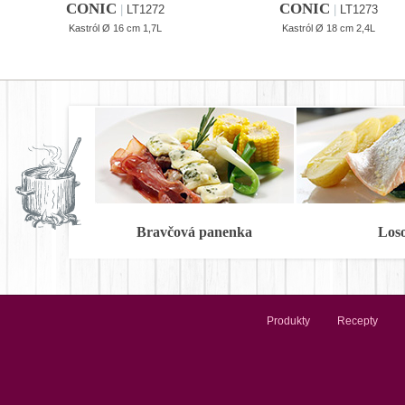
CONIC
CONIC
|
LT1272
|
LT1273
Kastról Ø 16 cm 1,7L
Kastról Ø 18 cm 2,4L
Bravčová panenka
Los
Produkty
Recepty