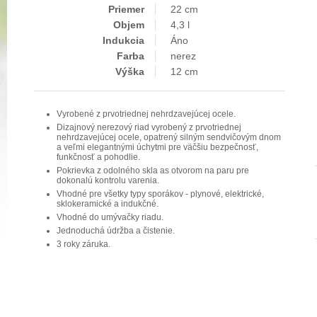
Priemer
22 cm
Objem
4,3 l
Indukcia
Áno
Farba
nerez
Výška
12 cm
Vyrobené z prvotriednej nehrdzavejúcej ocele.
Dizajnový nerezový riad vyrobený z prvotriednej
nehrdzavejúcej ocele, opatrený silným sendvičovým dnom
a veľmi elegantnými úchytmi pre väčšiu bezpečnosť,
funkčnosť a pohodlie.
Pokrievka z odolného skla as otvorom na paru pre
dokonalú kontrolu varenia.
Vhodné pre všetky typy sporákov - plynové, elektrické,
sklokeramické a indukčné.
Vhodné do umývačky riadu.
Jednoduchá údržba a čistenie.
3 roky záruka.