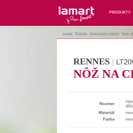
Lamart
PRODUKTY
Lamart
|
Produkty
|
Spracovanie potravín
|
Nože, b
RENNES
|
LT20
NÔŽ NA C
čep
Rozmer
dĺž
Materiál
ner
Farba
ner