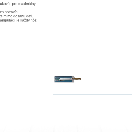
rukoväť pre maximálny
ch potravín.
jte mimo dosahu detí.
ipulácii je každý nôž