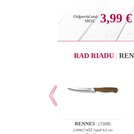
3,99 €
Odporúčaná
MOC
RAD RIADU
|
REN
RENNES
|
LT2085
LÚPACÍ NÔŽ čepeľ 9,5 cm