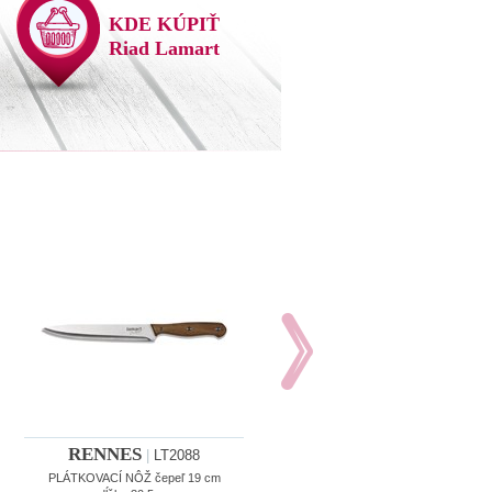
KDE KÚPIŤ
Riad Lamart
RENNES
RENNES
|
LT2088
|
LT2089
PLÁTKOVACÍ NÔŽ čepeľ 19 cm
KUCHÁRSKY NÔŽ čepeľ 19 cm