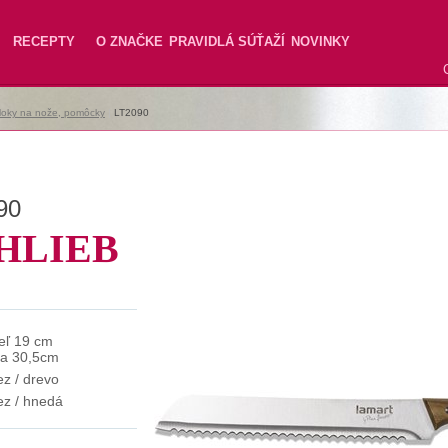
RECEPTY
O ZNAČKE
PRAVIDLÁ SÚŤAŽÍ
NOVINKY
loky na nože, pomôcky
|
LT2090
90
HLIEB
eľ 19 cm
ka 30,5cm
ez / drevo
ez / hnedá