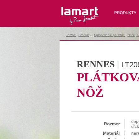
Lamart
PRODUKTY
Lamart
|
Produkty
|
Spracovanie potravín
|
Nože, b
RENNES
|
LT20
PLÁTKOV
NÔŽ
čep
Rozmer
dĺž
Materiál
ner