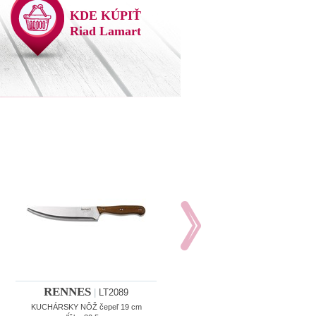
KDE KÚPIŤ
Riad Lamart
RENNES
RENNES
|
LT2089
|
LT2090
KUCHÁRSKY NÔŽ čepeľ 19 cm
NÔŽ NA CHLIEB čepeľ 19 cm