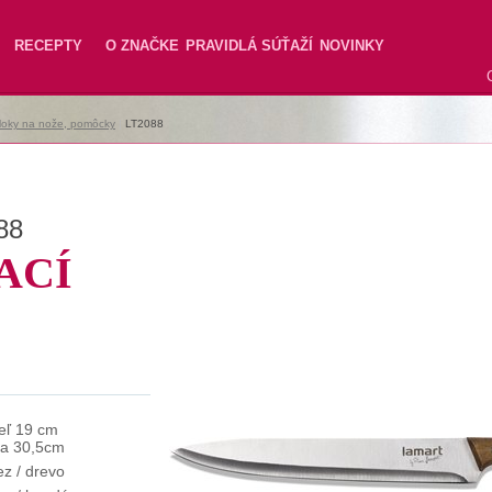
RECEPTY
O ZNAČKE
PRAVIDLÁ SÚŤAŽÍ
NOVINKY
loky na nože, pomôcky
|
LT2088
88
ACÍ
eľ 19 cm
ka 30,5cm
ez / drevo