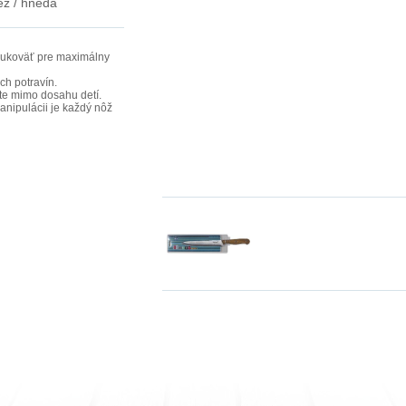
ez / hnedá
rukoväť pre maximálny
ch potravín.
jte mimo dosahu detí.
ipulácii je každý nôž