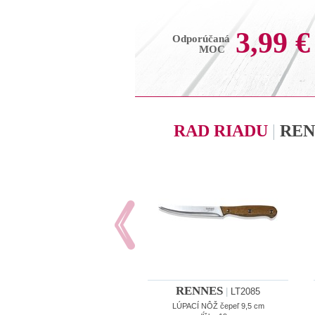
3,99 €
Odporúčaná
MOC
RAD RIADU
|
REN
RENNES
|
LT2085
LÚPACÍ NÔŽ čepeľ 9,5 cm