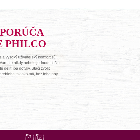
DPORÚČA
E PHILCO
 a vysoký užívateľský komfort sú
 Varenie nikdy nebolo jednoduchšie.
deliť iba dotyky. Stačí zvoliť
o prebieha tak ako má, bez toho aby