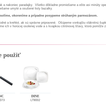
ak a nakoniec paradajky. Všetko dôkladne promiešame a ešte asi minúty o
ešame umyté a osušené listy bazalky.
 osolíme, okoreníme a prípadne posypeme strúhaným parmezánom.
hodné a krehké, ak sú správne pripravené. Ošúpeme vonkajšiu vláknitnú š
me ich v horúcej osolenej vode a s kvapkou citrónovej šťavy, ktorá pomôže 
e použiť
NC
DINE
073
LT9002