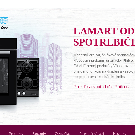
LAMART O
SPOTREBIČ
Moderný vzhľad, špičkové technológie
kľúčovými prvkami rúr značky Philco.
Od obľúbenej pochúťky Vás teraz budú 
príslušnú funkciu na displeji a všetk
ste potrebovali kuchársku knihu.
Prejsť na spotrebiče Philco >
Produkty
Recepty
O značke
Pravidlá súťaží
Novinky