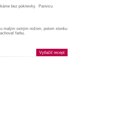
pekáme bez pokrievky. Panvicu
upku malým ostrým nožom, potom stonku
zachovať farbu.
Vytlačiť recept