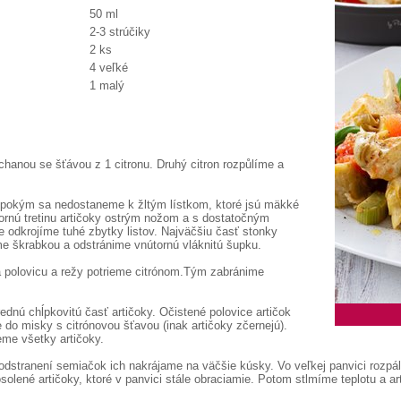
50 ml
2-3 strúčiky
2 ks
4 veľké
1 malý
hanou se šťávou z 1 citronu. Druhý citron rozpůlíme a
ty pokým sa nedostaneme k žltým lístkom, ktoré jsú mäkké
ornú tretinu artičoky ostrým nožom a s dostatočným
e odkrojíme tuhé zbytky listov. Najväčšiu časť stonky
e škrabkou a odstránime vnútornú vláknitú šupku.
a polovicu a režy potrieme citrónom.Tým zabránime
nú chĺpkovitú časť artičoky. Očistené polovice artičok
do misky s citrónovou šťavou (inak artičoky zčernejú).
me všetky artičoky.
dstranení semiačok ich nakrájame na väčšie kúsky. Vo veľkej panvici rozpáll
olené artičoky, ktoré v panvici stále obraciamie. Potom stlmíme teplotu a a