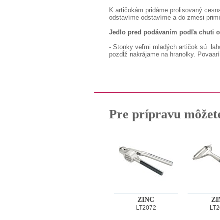
K artičokám pridáme prolisovaný cesn
odstavíme odstavíme a do zmesi primi
Jedlo pred podávaním podľa chuti
- Stonky veľmi mladých artičok sú la
pozdĺž nakrájame na hranolky. Povaarí
Pre prípravu môžet
ZINC
ZI
LT2072
LT2