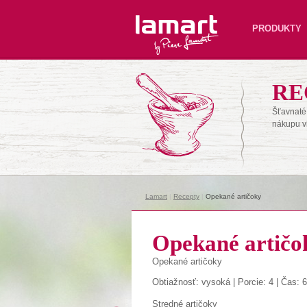
Lamart
PRODUKTY
RE
Šťavnaté 
nákupu v
Lamart
|
Recepty
|
Opekané artičoky
Opekané artičo
Opekané artičoky
Obtiažnosť: vysoká | Porcie: 4 | Čas: 
Stredné artičoky