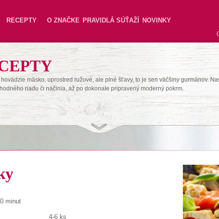
RECEPTY
O ZNAČKE
PRAVIDLÁ SÚŤAŽÍ
NOVINKY
CEPTY
hovädzie mäsko, uprostred ružové, ale plné šťavy, to je sen väčšiny gurmánov. Na
hodného riadu či náčinia, až po dokonale pripravený moderný pokrm.
ky
60 minut
4-6 ks