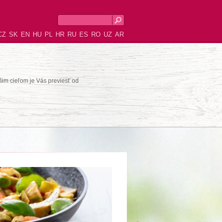
CZ
SK
EN
HU
PL
HR
RU
ES
RO
UZ
AR
šim cieľom je Vás previesť od