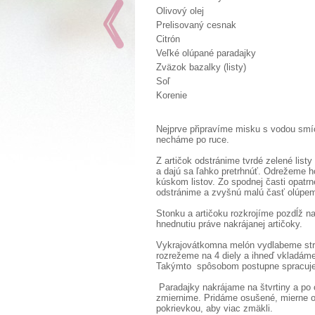
Olivový olej
Prelisovaný cesnak
Citrón
Veľké olúpané paradajky
Zväzok bazalky (listy)
Soľ
Korenie
Nejprve připravíme misku s vodou smíc
necháme po ruce.
Z artičok odstránime tvrdé zelené lis
a dajú sa ľahko pretrhnúť. Odrežeme h
kúskom listov. Zo spodnej časti opatrn
odstránime a zvyšnú malú časť olúpem
Stonku a artičoku rozkrojíme pozdĺž n
hnednutiu práve nakrájanej artičoky.
Vykrajovátkomna melón vydlabeme stred
rozrežeme na 4 diely a ihneď vkladáme 
Takýmto spôsobom postupne spracuje
Paradajky nakrájame na štvrtiny a po o
zmiernime. Pridáme osušené, mierne os
pokrievkou, aby viac zmäkli.