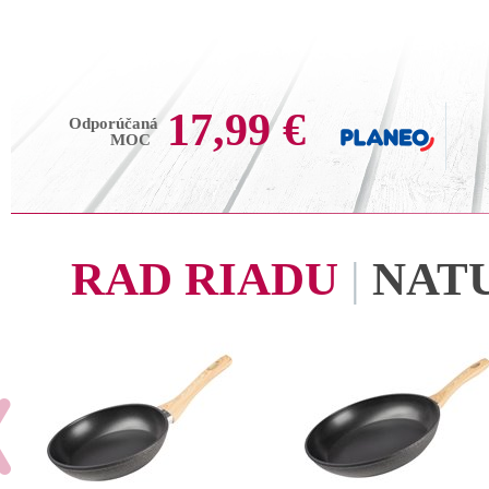
17,99 €
Odporúčaná
MOC
RAD RIADU
|
NAT