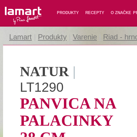
Lamart
PRODUKTY
RECEPTY
O ZNAČKE
P
Lamart
|
Produkty
|
Varenie
|
Riad - hrn
NATUR
|
LT1290
PANVICA NA
PALACINKY