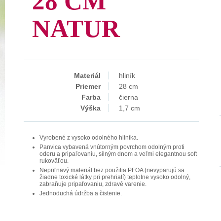
28 CM
NATUR
Materiál
hliník
Priemer
28 cm
Farba
čierna
Výška
1,7 cm
Vyrobené z vysoko odolného hliníka.
Panvica vybavená vnútorným povrchom odolným proti
oderu a pripaľovaniu, silným dnom a veľmi elegantnou soft
rukoväťou.
Nepriľnavý materiál bez použitia PFOA (nevyparujú sa
žiadne toxické látky pri prehriatí) teplotne vysoko odolný,
zabraňuje pripaľovaniu, zdravé varenie.
Jednoduchá údržba a čistenie.