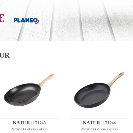
€
UR
NATUR
NATUR
|
LT1243
|
LT1244
Panvica Ø 24 cm ø24 cm
Panvica Ø 28 cm ø28 cm