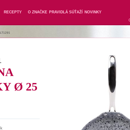
RECEPTY
O ZNAČKE
PRAVIDLÁ SÚŤAŽÍ
NOVINKY
LT1291
1
NA
Y Ø 25
ík