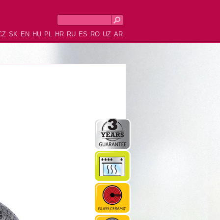
CZ
SK
EN
HU
PL
HR
RU
ES
RO
UZ
AR