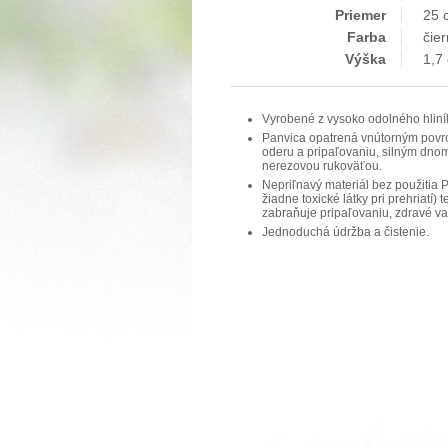
Priemer
25 
Farba
čie
Výška
1,7
Vyrobené z vysoko odolného hliní
Panvica opatrená vnútorným povr
oderu a pripaľovaniu, silným dno
nerezovou rukoväťou.
Nepriľnavý materiál bez použitia
žiadne toxické látky pri prehriatí)
zabraňuje pripaľovaniu, zdravé va
Jednoduchá údržba a čistenie.