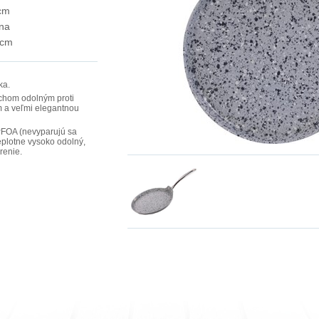
cm
rna
 cm
ka.
chom odolným proti
m a veľmi elegantnou
 PFOA (nevyparujú sa
 teplotne vysoko odolný,
renie.