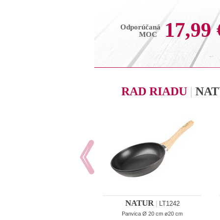
17,99 
Odporúčaná
MOC
RAD RIADU
|
NAT
NATUR
|
LT1242
Panvica Ø 20 cm ø20 cm