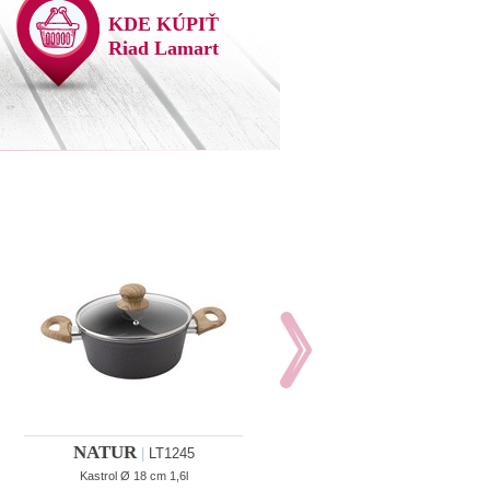
KDE KÚPIŤ
Riad Lamart
NATUR
NATUR
|
LT1245
|
LT1246
Kastrol Ø 18 cm 1,6l
Kastról Ø 20 cm 2,2l