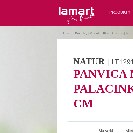
Lamart
PRODUKTY
Lamart
|
Produkty
|
Varenie
|
Riad - hrnce, rajnice
|
NATUR
|
LT129
PANVICA 
PALACINK
CM
Materiál
hlin