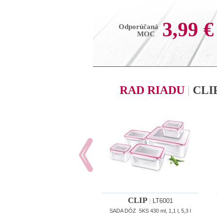
3,99 €
Odporúčaná
MOC
RAD RIADU
|
CLI
CLIP
|
LT6001
SADA DÓZ 5KS 430 ml, 1,1 l, 5,3 l