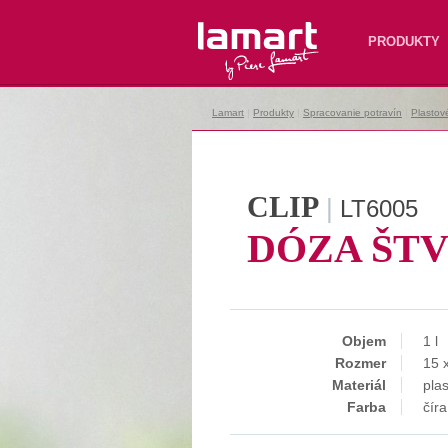
Lamart
PRODUKTY
Lamart
|
Produkty
|
Spracovanie potravín
|
Plastov
CLIP
|
LT6005
DÓZA ŠT
Objem
1 l
Rozmer
15 
Materiál
plas
Farba
číra