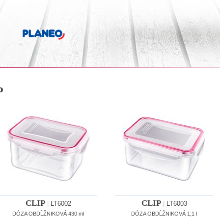
P
CLIP
CLIP
|
LT6002
|
LT6003
DÓZA OBDĹŽNIKOVÁ 430 ml
DÓZA OBDĹŽNIKOVÁ 1,1 l