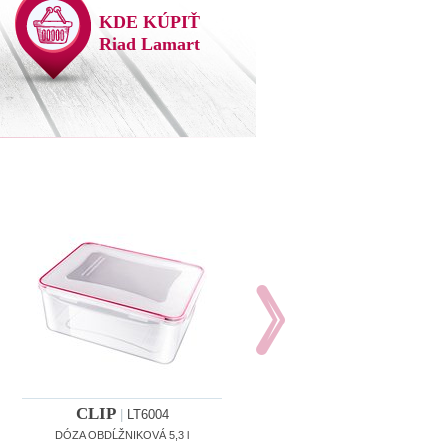
KDE KÚPIŤ
Riad Lamart
CLIP
CLIP
|
LT6004
|
LT6006
DÓZA OBDĹŽNIKOVÁ 5,3 l
DÓZA OBDĹŽNIKOVÁ 400 ml