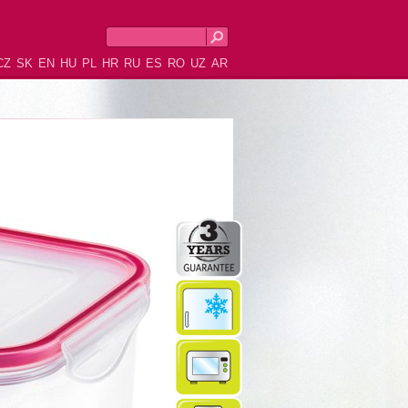
CZ
SK
EN
HU
PL
HR
RU
ES
RO
UZ
AR