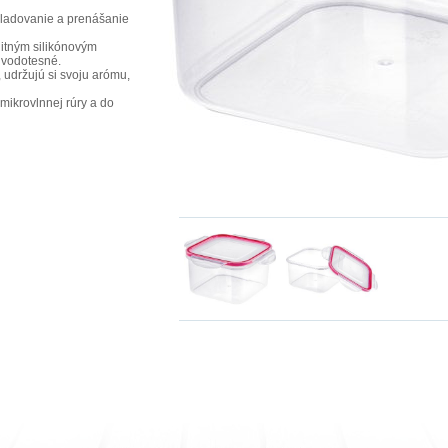
kladovanie a prenášanie
litným silikónovým
 vodotesné.
, udržujú si svoju arómu,
mikrovlnnej rúry a do