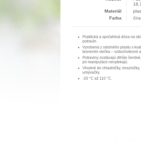
18,
Materiál
plas
Farba
číra
Praktická a spoľahlivá dóza na s
potravín.
Vyrobená z odolného plastu s kva
tesnením viečka – vzduchotesné 
Potraviny zostávajú dlhšie čerstvé
pri manipulácii nevytekajú.
Vhodné do chladničky, mrazničky, 
umývačky.
-20 °C až 110 °C.