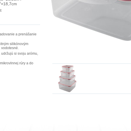
7×18,7cm
t
kladovanie a prenášanie
litným silikónovým
a vodotesné.
, udržujú si svoju arómu,
mikrovlnnej rúry a do