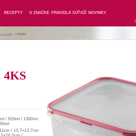
RECEPTY
O ZNAČKE
PRAVIDLÁ SÚŤAŽÍ
NOVINKY
é doplnky
|
LT6033
 4KS
ml / 920ml / 1380ml
300ml
11cm / 13,7×13,7cm
6,5×16,5cm /