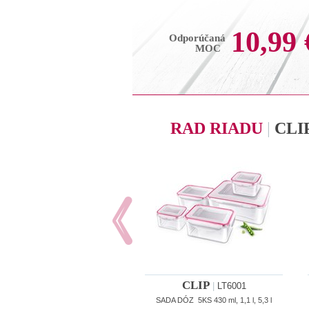
10,99 
Odporúčaná
MOC
RAD RIADU
|
CLI
CLIP
|
LT6001
SADA DÓZ 5KS 430 ml, 1,1 l, 5,3 l