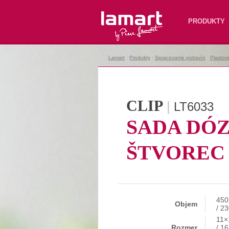
Lamart
PRODUKTY
Lamart
|
Produkty
|
Spracovanie potravín
|
Plastov
CLIP
|
LT6033
SADA DÓZ
ŠTVOREC
450
Objem
/ 2
11×
Rozmer
/ 1