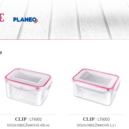
€
P
CLIP
CLIP
|
LT6002
|
LT6003
DÓZA OBDĹŽNIKOVÁ 430 ml
DÓZA OBDĹŽNIKOVÁ 1,1 l