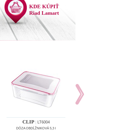
KDE KÚPIŤ
Riad Lamart
CLIP
CLIP
|
LT6004
|
LT6005
DÓZA OBDĹŽNIKOVÁ 5,3 l
DÓZA ŠTVOREC 1 l