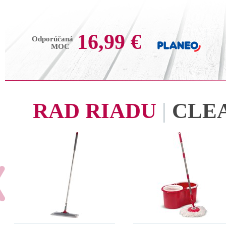
16,99 €
Odporúčaná
MOC
RAD RIADU
|
CLE