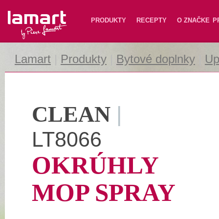
Lamart
PRODUKTY
RECEPTY
O ZNAČKE
P
Lamart
|
Produkty
|
Bytové doplnky
|
Up
CLEAN
|
LT8066
OKRÚHLY
MOP SPRAY