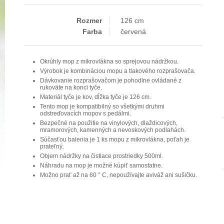
Rozmer
126 cm
Farba
červená
Okrúhly mop z mikrovlákna so sprejovou nádržkou.
Výrobok je kombináciou mopu a tlakového rozprašovača.
Dávkovanie rozprašovačom je pohodlne ovládané z
rukoväte na konci tyče.
Materiál tyče je kov, dĺžka tyče je 126 cm.
Tento mop je kompatibilný so všetkými druhmi
odstreďovacích mopov s pedálmi.
Bezpečné na použitie na vinylových, dlaždicových,
mramorových, kamenných a nevoskových podlahách.
Súčasťou balenia je 1 ks mopu z mikrovlákna, poťah je
prateľný.
Objem nádržky na čistiace prostriedky 500ml.
Náhradu na mop je možné kúpiť samostatne.
Možno prať až na 60 ° C, nepoužívajte aviváž ani sušičku.