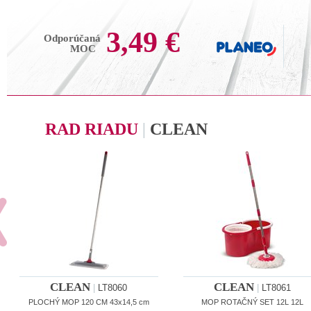
3,49 €
Odporúčaná
MOC
RAD RIADU
|
CLEAN
CLEAN
CLEAN
|
LT8060
|
LT8061
PLOCHÝ MOP 120 CM 43x14,5 cm
MOP ROTAČNÝ SET 12L 12L