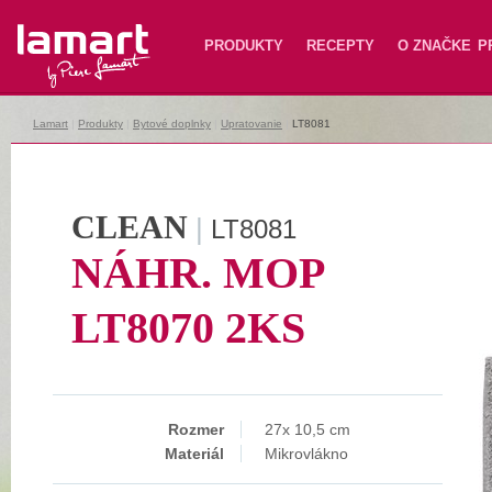
Lamart
PRODUKTY
RECEPTY
O ZNAČKE
P
Lamart
|
Produkty
|
Bytové doplnky
|
Upratovanie
|
LT8081
CLEAN
|
LT8081
NÁHR. MOP
LT8070 2KS
Rozmer
27x 10,5 cm
Materiál
Mikrovlákno