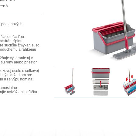
vená
h podlahových
šiacou časťou.
dstráni špinu.
re suchšie žmýkanie, so
dnoduchému a ľahkému
ňuje vytieranie aj v
 sú rohy alebo priestor
rezovej ocele o celkovej
 dlhým držadlom pre
m 8 l s výpustom na
amostatne.
jte aviváž ani sušičku.