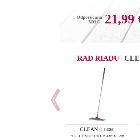
21,99 
Odporúčaná
MOC
RAD RIADU
|
CLE
CLEAN
|
LT8060
PLOCHÝ MOP 120 CM 43x14,5 cm