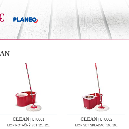
€
AN
CLEAN
CLEAN
|
LT8061
|
LT8062
MOP ROTAČNÝ SET 12L 12L
MOP SET SKLADACÍ 10L 10L