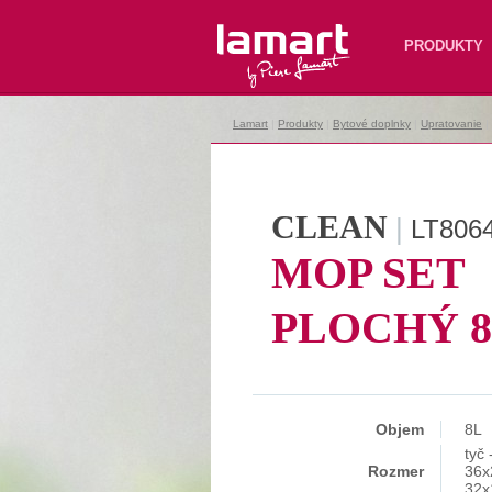
Lamart
PRODUKTY
Lamart
|
Produkty
|
Bytové doplnky
|
Upratovanie
|
CLEAN
|
LT806
MOP SET
PLOCHÝ 
Objem
8L
tyč 
Rozmer
36x
32x