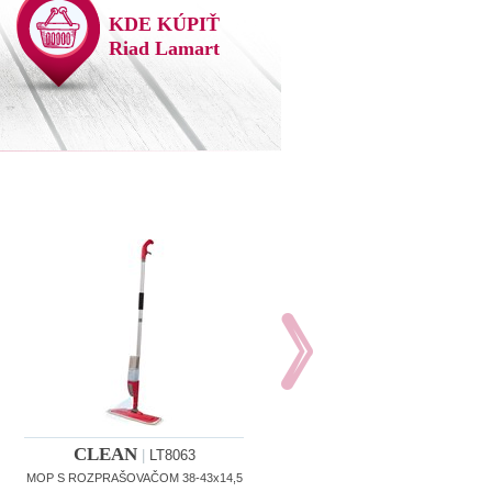
KDE KÚPIŤ
Riad Lamart
CLEAN
CLEAN
|
LT8063
|
LT8065
MOP S ROZPRAŠOVAČOM 38-43x14,5
TWIST X MOP tyč - 130 cm; mop -