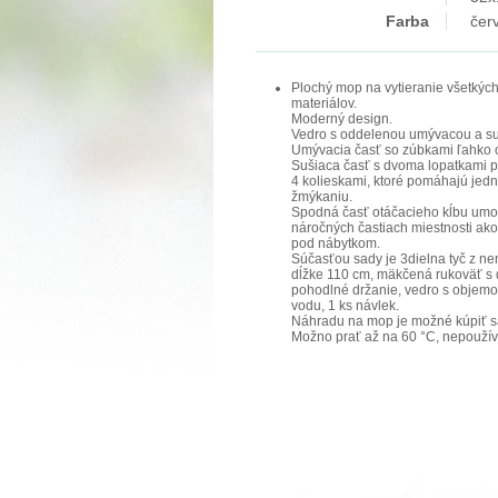
Farba
čer
Plochý mop na vytieranie všetkýc
materiálov.
Moderný design.
Vedro s oddelenou umývacou a su
Umývacia časť so zúbkami ľahko o
Sušiaca časť s dvoma lopatkami p
4 kolieskami, ktoré pomáhajú je
žmýkaniu.
Spodná časť otáčacieho kĺbu umož
náročných častiach miestnosti ako
pod nábytkom.
Súčasťou sady je 3dielna tyč z ne
dĺžke 110 cm, mäkčená rukoväť s
pohodlné držanie, vedro s objemo
vodu, 1 ks návlek.
Náhradu na mop je možné kúpiť s
Možno prať až na 60 °C, nepoužíva