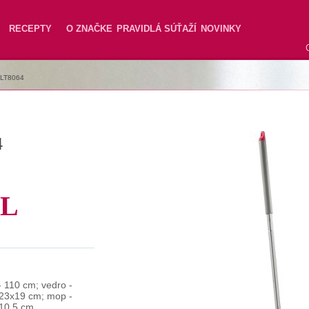
RECEPTY
O ZNAČKE
PRAVIDLÁ SÚŤAŽÍ
NOVINKY
LT8064
4
8L
- 110 cm; vedro -
23x19 cm; mop -
10,5 cm