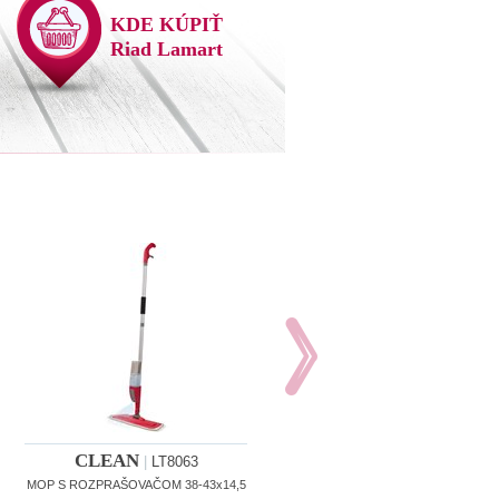
KDE KÚPIŤ
Riad Lamart
CLEAN
CLEAN
|
LT8063
|
LT8064
MOP S ROZPRAŠOVAČOM 38-43x14,5
MOP SET PLOCHÝ 8L 8L