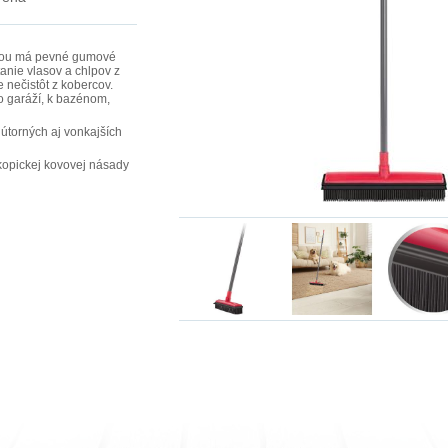
yčou má pevné gumové
anie vlasov a chlpov z
 nečistôt z kobercov.
do garáží, k bazénom,
nútorných aj vonkajších
skopickej kovovej násady