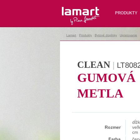
Lamart
PRODUKTY
Lamart
|
Produkty
|
Bytové doplnky
|
Upratovanie
|
CLEAN
|
LT808
GUMOVÁ
METLA
dĺž
Rozmer
veľk
cm
Farba
čer