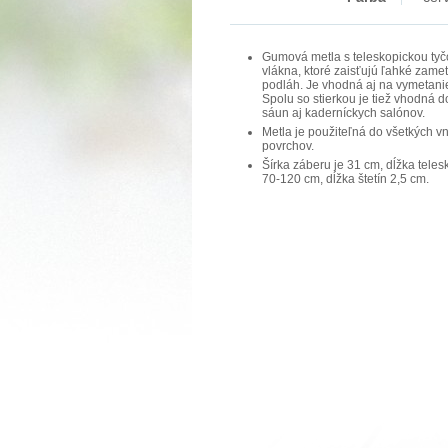
Gumová metla s teleskopickou t
vlákna, ktoré zaisťujú ľahké zamet
podláh. Je vhodná aj na vymetanie
Spolu so stierkou je tiež vhodná 
sáun aj kaderníckych salónov.
Metla je použiteľná do všetkých v
povrchov.
Šírka záberu je 31 cm, dĺžka tele
70-120 cm, dĺžka štetín 2,5 cm.