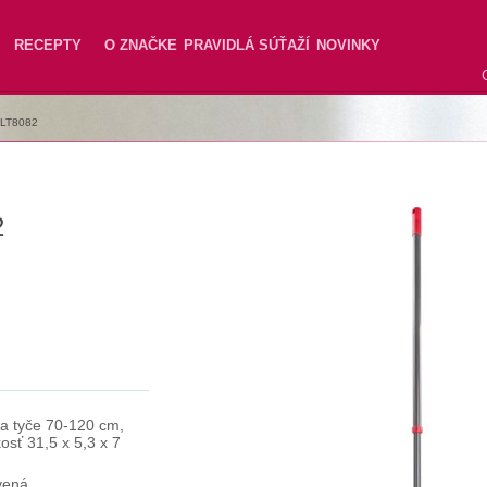
RECEPTY
O ZNAČKE
PRAVIDLÁ SÚŤAŽÍ
NOVINKY
LT8082
2
ka tyče 70-120 cm,
osť 31,5 x 5,3 x 7
vená